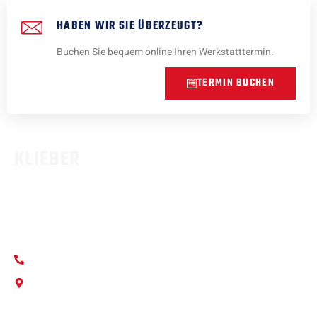
HABEN WIR SIE ÜBERZEUGT?
Buchen Sie bequem online Ihren Werkstatttermin.
TERMIN BUCHEN
KLIEBER
Wir sind ihr professioneller Partner rund um den Verkauf und
Werkstattdienstleistungen für alle Fahrzeuge aller Marken.
+49 531 88 919 0
info@autohaus-klieber.de