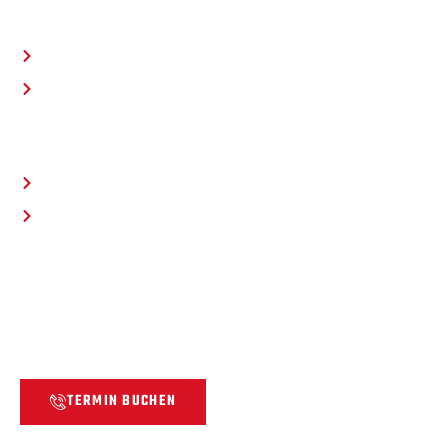
FAHRZEUGE
Ankauf
Verkauf
WERKSTATT
Beratung
Dienstleistungen
WIR SIND FÜR SIE DA
Unser Support- und Vertriebsteam steht Ihnen rund um die Uhr für
die Beantwortung Ihrer Fragen zur Verfügung.
TERMIN BUCHEN