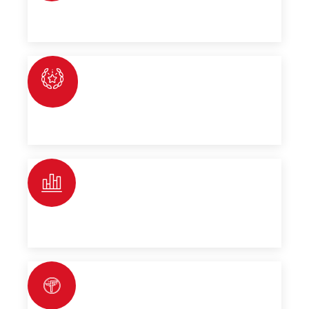
Seite, um Sie durch den Kaufprozess zu
begleiten.
KUNDENZUFRIEDENHEIT
Wir priorisieren Ihre Bedürfnisse, um ein
reibungsloses und angenehmes Erlebnis zu
gewährleisten.
FLEXIBLE FINANZIERUNG CING
Erhalten Sie maßgeschneiderte
Finanzierungslösungen, die zu Ihrem Budget
passen.
INZAHLUNGNAHME WILLKOMMEN
Für zusätzlichen Komfort akzeptieren wir Ihr