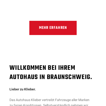
Fahrzeuge aller Marken. Wir freuen uns darauf auch
Ihnen ein unschlagbares Angebot zu unterbreiten und
Sie mit unserem kompetenten Service zu begeistern.
MEHR ERFAHREN
WILLKOMMEN BEI IHREM
AUTOHAUS IN BRAUNSCHWEIG.
Lieber zu Klieber.
Das Autohaus Klieber vertreibt Fahrzeuge aller Marken
zu fairen Konditionen. Selbstverständlich nehmen wir