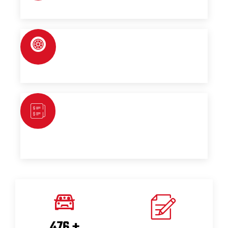
Fahrzeug als Inzahlungnahme.
GROSSE AUSWAHL
Entdecken Sie Fahrzeuge aller Marken, um
das Passende für Sie zu finden.
FAIRE PREISGESTALTUNG
Profitieren Sie bei jedem Einkauf von
wettbewerbsfähigen Preisen und
transparenten Konditionen.
596
+