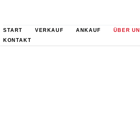
Skip
to
content
START
VERKAUF
ANKAUF
ÜBER U
KONTAKT
ÜB