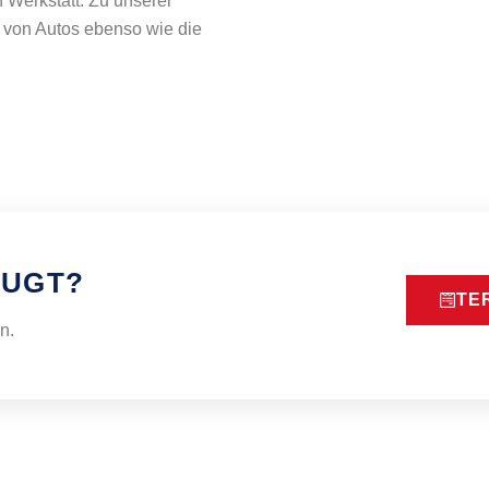
 Werkstatt. Zu unserer
 von Autos ebenso wie die
EUGT?
TE
n.
HRZEUGE
WERKSTATT
WIR SIN