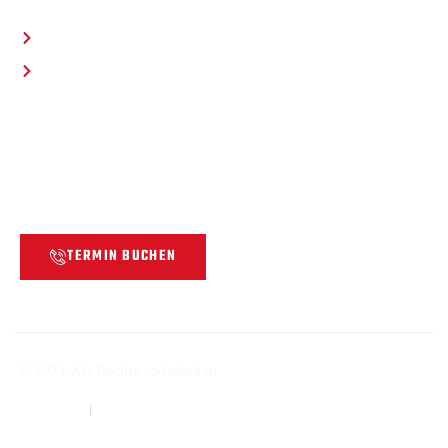
Beratung
Dienstleistungen
WIR SIND FÜR SIE DA
Unser Support- und Vertriebsteam steht Ihnen rund um die Uhr für
die Beantwortung Ihrer Fragen zur Verfügung.
TERMIN BUCHEN
© 2024. Alle Rechte vorbehalten.
Impressum
Datenschutz