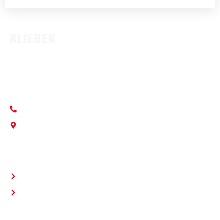
KLIEBER
Wir sind ihr professioneller Partner rund um den Verkauf und
Werkstattdienstleistungen für alle Fahrzeuge aller Marken.
+49 531 88 919 0
info@autohaus-klieber.de
FAHRZEUGE
Ankauf
Verkauf
WERKSTATT